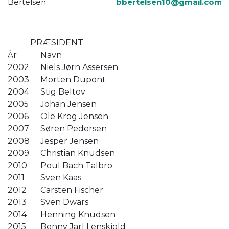
Bertelsen
bbertelsen10@gmail.com
PRÆSIDENT
År
Navn
2002
Niels Jørn Assersen
2003
Morten Dupont
2004
Stig Beltov
2005
Johan Jensen
2006
Ole Krog Jensen
2007
Søren Pedersen
2008
Jesper Jensen
2009
Christian Knudsen
2010
Poul Bach Talbro
2011
Sven Kaas
2012
Carsten Fischer
2013
Sven Dwars
2014
Henning Knudsen
2015
Benny Jarl Lenskjold