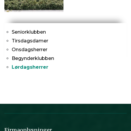
Primær
Seniorklubben
navigation
Tirsdagsdamer
Onsdagsherrer
Begynderklubben
Lørdagsherrer
Firmaoplysninger