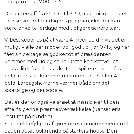
morgen ca. kl. 7.00 - 7.15.
Der er tee-off fra kl. 7.30 til 8.30, med mindre andet
foreskriver det for dagens program, idet der kan
være enkelte lørdage med tidligere/senere start.
Vi bestræber os på at være 4 i hver bold, hvis det er
muligt – alle der møder op i god tid (før 07.15) og har
fået sin deltagelse godkendt af præsidenten
kommer med ud og spille. Dette kan kræve lidt
fleksibilitet fra alle, da de fleste spillere har en fast
bold, men alle kommer ud enten I en 3- eller 4
bold. Lørdagsherrerne værner både om det
sportslige og det sociale.
Det er derfor også velanset at man bliver til den
efterfølgende præmieoverrækkelse (uanset ens
resultat på runden).
Startrækkefølgen afgøres om sommeren med en til
dagen opsat boldrende på starters-house: Den