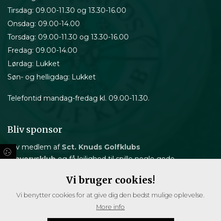
Tirsdag: 09.00-11.30 og 13.30-16.00
Onsdag: 09.00-14.00
Torsdag: 09.00-11.30 og 13.30-16.00
Fredag: 09.00-14.00
Lørdag: Lukket
Søn- og helligdag: Lukket
Telefontid mandag-fredag kl. 09.00-11.30.
Bliv sponsor
Bliv medlem af
Sct. Knuds Golfklubs
Erhvervsklub
og få lejlighed til spille nogle gode
runder golf med andre virksomhedsledere.
Vi bruger cookies!
Følg golfscores live:
Vi benytter cookies for at give dig den bedst mulige oplevelse.
More info