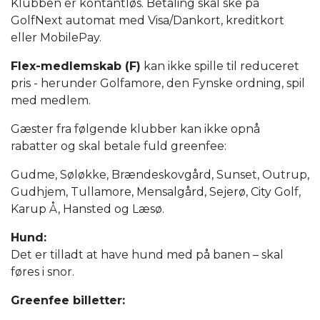
Klubben er kontantløs. Betaling skal ske på
GolfNext automat med Visa/Dankort, kreditkort
eller MobilePay.
Flex-medlemskab (F)
kan ikke spille til reduceret
pris - herunder Golfamore, den Fynske ordning, spil
med medlem.
Gæster fra følgende klubber kan ikke opnå
rabatter og skal betale fuld greenfee:
Gudme, Søløkke, Brændeskovgård, Sunset, Outrup,
Gudhjem, Tullamore, Mensalgård, Sejerø, City Golf,
Karup Å, Hansted og Læsø.
Hund:
Det er tilladt at have hund med på banen – skal
føres i snor.
Greenfee billetter: