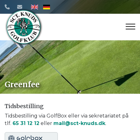
Gå
til
hovedindhold
Greenfee
Tidsbestilling
Tidsbestilling via GolfBox eller via sekretariatet på
tlf.
65 31 12 12
eller
mail@sct-knuds.dk
.