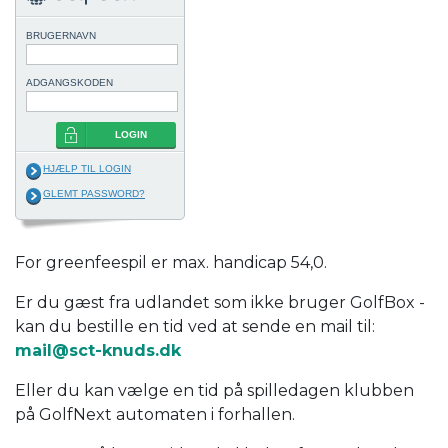
BRUGERNAVN
ADGANGSKODEN
LOGIN
HJÆLP TIL LOGIN
GLEMT PASSWORD?
For greenfeespil er max. handicap 54,0.
Er du gæst fra udlandet som ikke bruger GolfBox -
kan du bestille en tid ved at sende en mail til:
mail@sct-knuds.dk
Eller du kan vælge en tid på spilledagen klubben
på GolfNext automaten i forhallen.